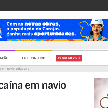
AÇÃO
FALE CONOSCO
TV SBT AO VIVO
a em navio boiadeiro
caína em navio