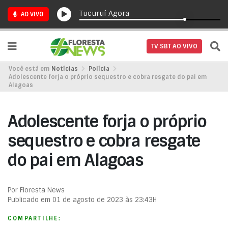
Tucuruí Agora
AO VIVO
TV SBT AO VIVO
Você está em
Notícias
Polícia
Adolescente forja o próprio sequestro e cobra resgate do pai em
Alagoas
Adolescente forja o próprio
sequestro e cobra resgate
do pai em Alagoas
Por Floresta News
Publicado em 01 de agosto de 2023 às 23:43H
COMPARTILHE: