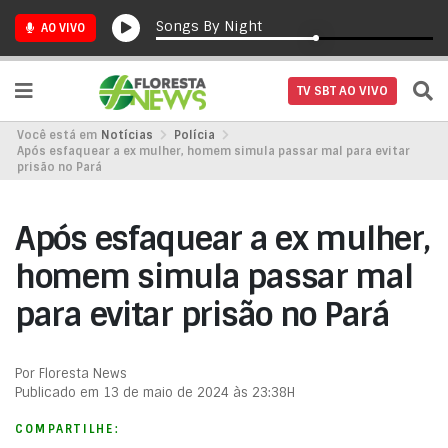
Songs By Night
AO VIVO
TV SBT AO VIVO
Você está em
Notícias
Polícia
Após esfaquear a ex mulher, homem simula passar mal para evitar
prisão no Pará
Após esfaquear a ex mulher,
homem simula passar mal
para evitar prisão no Pará
Por Floresta News
Publicado em 13 de maio de 2024 às 23:38H
COMPARTILHE: