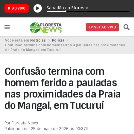
Sabadão da Floresta
AO VIVO
TV SBT AO VIVO
Você está em
Notícias
Polícia
Confusão termina com homem ferido a pauladas nas proximidades
da Praia do Mangal, em Tucuruí
Confusão termina com
homem ferido a pauladas
nas proximidades da Praia
do Mangal, em Tucuruí
Por Floresta News
Publicado em 25 de maio de 2026 às 00:37H