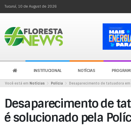
Tucuruí, 10 de August de 2026
INSTITUCIONAL
NOTÍCIAS
PROGRAM
Você está em
Notícias
Polícia
Desaparecimento de tatuadora em M
Desaparecimento de ta
é solucionado pela Políc