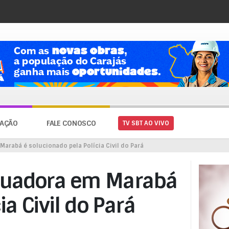
AÇÃO
FALE CONOSCO
TV SBT AO VIVO
arabá é solucionado pela Polícia Civil do Pará
tuadora em Marabá
ia Civil do Pará