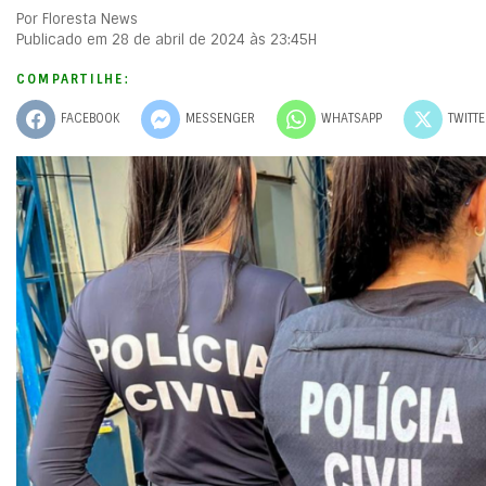
Por Floresta News
Publicado em 28 de abril de 2024 às 23:45H
COMPARTILHE:
FACEBOOK
MESSENGER
WHATSAPP
TWITT