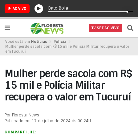
Bate Bola
AO VIVO
TV SBT AO VIVO
Você está em
Notícias
Polícia
Mulher perde sacola com R$ 15 mil e Polícia Militar recupera o valor
em Tucuruí
Mulher perde sacola com R$
15 mil e Polícia Militar
recupera o valor em Tucuruí
Por Floresta News
Publicado em 17 de julho de 2024 às 00:24H
COMPARTILHE: