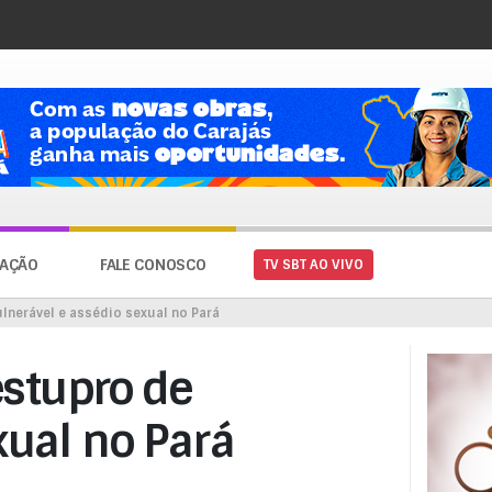
AÇÃO
FALE CONOSCO
TV SBT AO VIVO
lnerável e assédio sexual no Pará
stupro de
xual no Pará