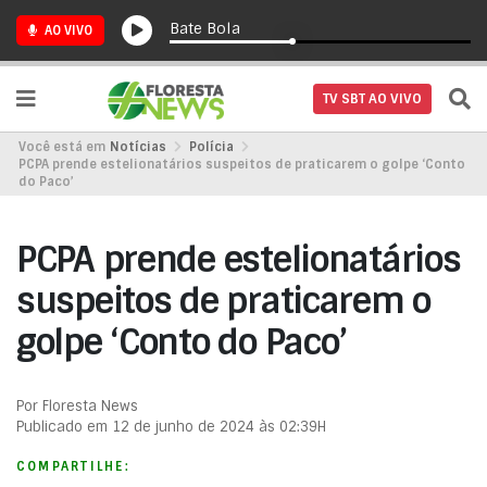
Bate Bola
AO VIVO
TV SBT AO VIVO
Você está em
Notícias
Polícia
PCPA prende estelionatários suspeitos de praticarem o golpe ‘Conto
do Paco’
PCPA prende estelionatários
suspeitos de praticarem o
golpe ‘Conto do Paco’
Por Floresta News
Publicado em 12 de junho de 2024 às 02:39H
COMPARTILHE: