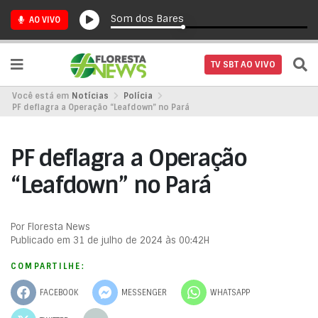
Som dos Bares
AO VIVO
TV SBT AO VIVO
Você está em
Notícias
Polícia
PF deflagra a Operação “Leafdown” no Pará
PF deflagra a Operação
“Leafdown” no Pará
Por Floresta News
Publicado em 31 de julho de 2024 às 00:42H
COMPARTILHE:
FACEBOOK
MESSENGER
WHATSAPP