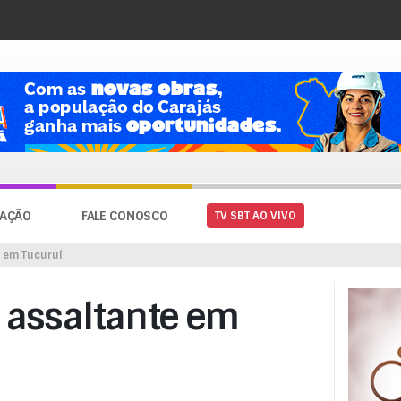
AÇÃO
FALE CONOSCO
TV SBT AO VIVO
e em Tucuruí
a assaltante em