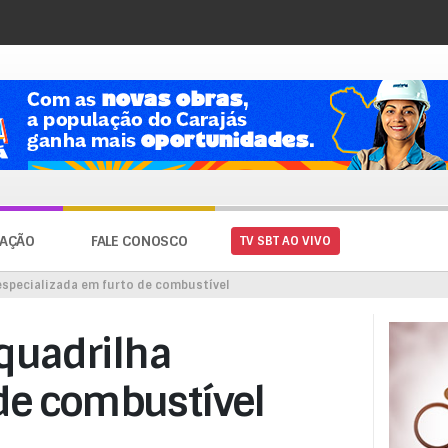
AÇÃO
FALE CONOSCO
TV SBT AO VIVO
 especializada em furto de combustível
 quadrilha
 de combustível