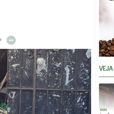
ER
VEJA
PARÁ