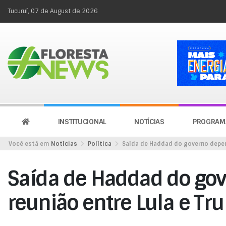
Tucuruí, 07 de August de 2026
INSTITUCIONAL
NOTÍCIAS
PROGRAM
Você está em
Notícias
Política
Saída de Haddad do governo depen
Saída de Haddad do go
reunião entre Lula e T