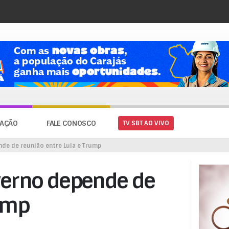
AÇÃO
FALE CONOSCO
TV SBT AO VIVO
de de reunião entre Lula e Trump
verno depende de
rump