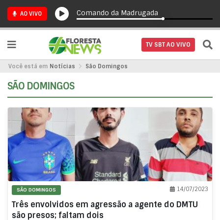
Comando da Madrugada
AO VIVO
TV SBT AO VIVO
Você está em
Notícias
São Domingos
SÃO DOMINGOS
14/07/2023
SÃO DOMINGOS
Três envolvidos em agressão a agente do DMTU
são presos; faltam dois