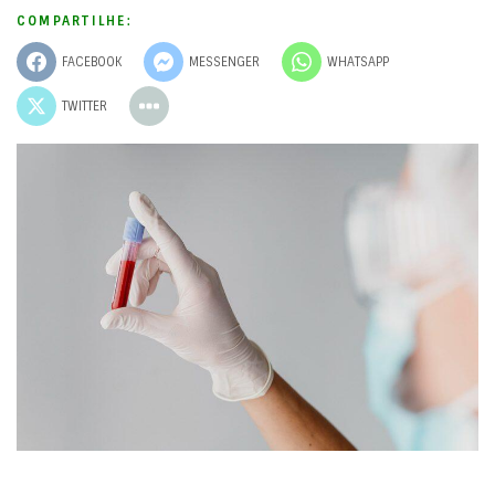
COMPARTILHE:
FACEBOOK
MESSENGER
WHATSAPP
TWITTER