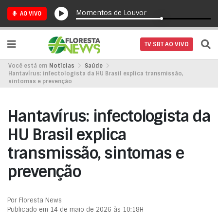
Momentos de Louvor
AO VIVO
TV SBT AO VIVO
Você está em
Notícias
Saúde
Hantavírus: infectologista da HU Brasil explica transmissão,
sintomas e prevenção
Hantavírus: infectologista da
HU Brasil explica
transmissão, sintomas e
prevenção
Por Floresta News
Publicado em 14 de maio de 2026 às 10:18H