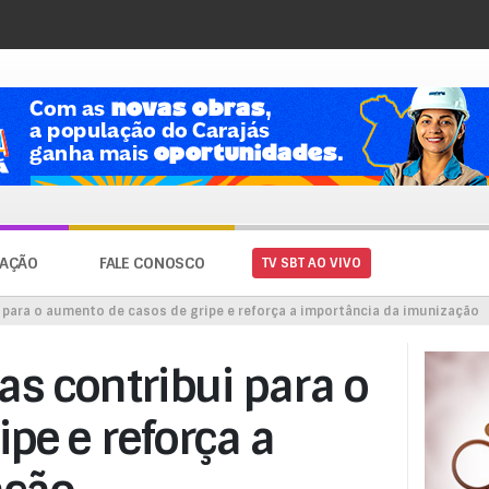
AÇÃO
FALE CONOSCO
TV SBT AO VIVO
i para o aumento de casos de gripe e reforça a importância da imunização
as contribui para o
pe e reforça a