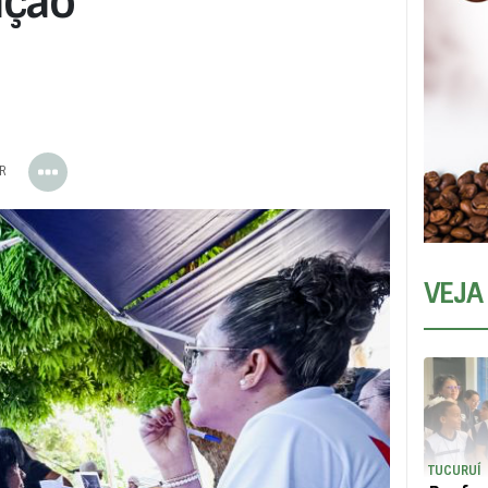
ação
ER
VEJA
TUCURUÍ