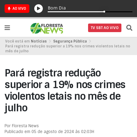
Bom Dia
AO VIVO
TV SBT AO VIVO
Você está em
Notícias
Segurança Pública
Pará registra redução superior a 19% nos crimes violentos letais no
mês de julho
Pará registra redução
superior a 19% nos crimes
violentos letais no mês de
julho
Por Floresta News
Publicado em 05 de agosto de 2024 às 02:03H