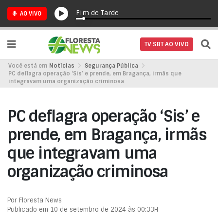
Fim de Tarde
AO VIVO
TV SBT AO VIVO
Você está em
Notícias
Segurança Pública
PC deflagra operação ‘Sis’ e prende, em Bragança, irmãs que
integravam uma organização criminosa
PC deflagra operação ‘Sis’ e
prende, em Bragança, irmãs
que integravam uma
organização criminosa
Por Floresta News
Publicado em 10 de setembro de 2024 às 00:33H