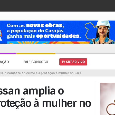
AÇÃO
FALE CONOSCO
TV SBT AO VIVO
a o combate ao crime e a proteção à mulher no Pará
san amplia o
roteção à mulher no