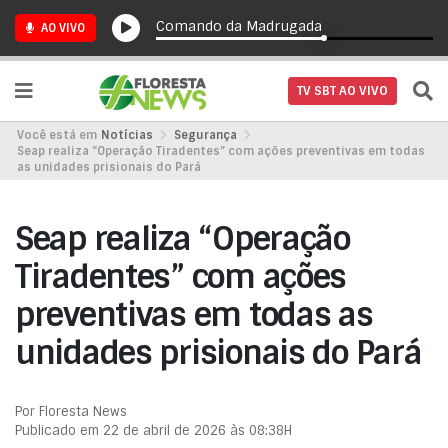
Comando da Madrugada
AO VIVO
TV SBT AO VIVO
Você está em
Notícias
Segurança
Seap realiza “Operação Tiradentes” com ações preventivas em todas
as unidades prisionais do Pará
Seap realiza “Operação
Tiradentes” com ações
preventivas em todas as
unidades prisionais do Pará
Por Floresta News
Publicado em 22 de abril de 2026 às 08:38H