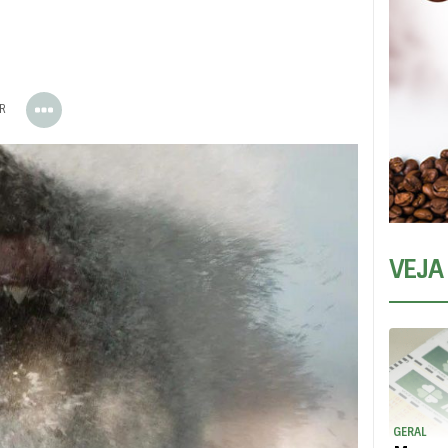
ER
VEJA
GERAL