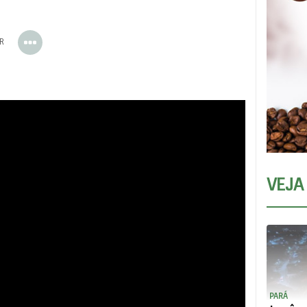
ER
VEJA
PARÁ