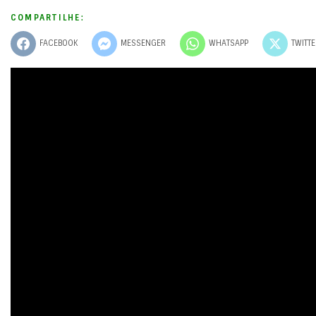
COMPARTILHE:
FACEBOOK
MESSENGER
WHATSAPP
TWITT