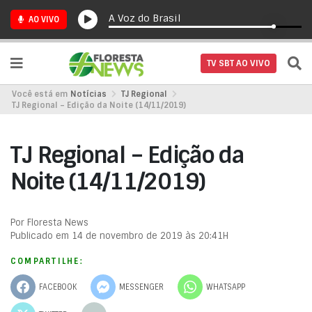
A Voz do Brasil
AO VIVO
TV SBT AO VIVO
Você está em
Notícias
TJ Regional
TJ Regional – Edição da Noite (14/11/2019)
TJ Regional – Edição da
Noite (14/11/2019)
Por Floresta News
Publicado em 14 de novembro de 2019 às 20:41H
COMPARTILHE:
FACEBOOK
MESSENGER
WHATSAPP