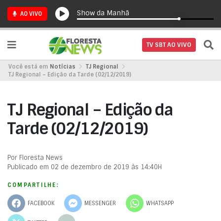
Show da Manhã
AO VIVO
TV SBT AO VIVO
Você está em
Notícias
TJ Regional
TJ Regional – Edição da Tarde (02/12/2019)
TJ Regional – Edição da
Tarde (02/12/2019)
Por Floresta News
Publicado em 02 de dezembro de 2019 às 14:40H
COMPARTILHE:
FACEBOOK
MESSENGER
WHATSAPP