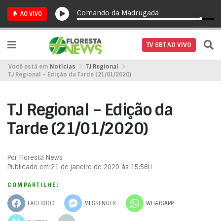
Comando da Madrugada
AO VIVO
TV SBT AO VIVO
Você está em
Notícias
TJ Regional
TJ Regional – Edição da Tarde (21/01/2020)
TJ Regional – Edição da
Tarde (21/01/2020)
Por Floresta News
Publicado em 21 de janeiro de 2020 às 15:56H
COMPARTILHE:
FACEBOOK
MESSENGER
WHATSAPP