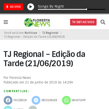
Songs By Night
AO VIVO
TV SBT AO VIVO
Você está em
Notícias
TJ Regional
TJ Regional – Edição da Tarde (21/06/2019)
TJ Regional – Edição da
Tarde (21/06/2019)
Por Floresta News
Publicado em 21 de junho de 2019 às 14:29H
COMPARTILHE:
FACEBOOK
MESSENGER
WHATSAPP