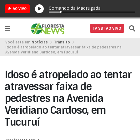
Comando da Madrugada
AO VIVO
TV SBT AO VIVO
Você está em
Notícias
Trânsito
Idoso é atropelado ao tentar atravessar faixa de pedestres na
Avenida Veridiano Cardoso, em Tucuruí
Idoso é atropelado ao tentar
atravessar faixa de
pedestres na Avenida
Veridiano Cardoso, em
Tucuruí