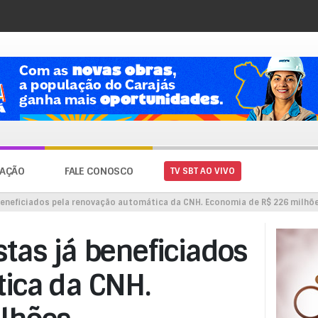
AÇÃO
FALE CONOSCO
TV SBT AO VIVO
beneficiados pela renovação automática da CNH. Economia de R$ 226 milhõ
tas já beneficiados
ica da CNH.