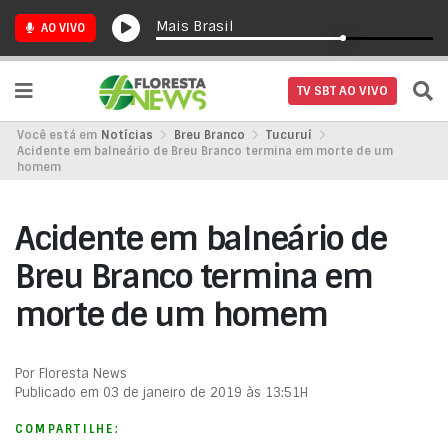
Mais Brasil
AO VIVO
TV SBT AO VIVO
Você está em
Notícias
Breu Branco
Tucuruí
Acidente em balneário de Breu Branco termina em morte de um
homem
Acidente em balneário de
Breu Branco termina em
morte de um homem
Por Floresta News
Publicado em 03 de janeiro de 2019 às 13:51H
COMPARTILHE: