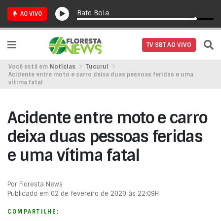
Bate Bola
AO VIVO
TV SBT AO VIVO
Você está em
Notícias
Tucuruí
Acidente entre moto e carro deixa duas pessoas feridas e uma
vítima fatal
Acidente entre moto e carro
deixa duas pessoas feridas
e uma vítima fatal
Por Floresta News
Publicado em 02 de fevereiro de 2020 às 22:09H
COMPARTILHE: