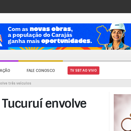
AÇÃO
FALE CONOSCO
TV SBT AO VIVO
olve três veículos
Tucuruí envolve