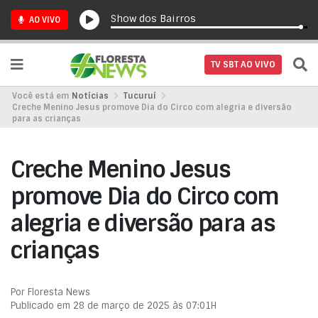
Show dos Bairros
AO VIVO
TV SBT AO VIVO
Você está em
Notícias
Tucuruí
Creche Menino Jesus promove Dia do Circo com alegria e diversão
para as crianças
Creche Menino Jesus
promove Dia do Circo com
alegria e diversão para as
crianças
Por Floresta News
Publicado em 28 de março de 2025 às 07:01H