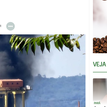
ER
VEJA
PARÁ