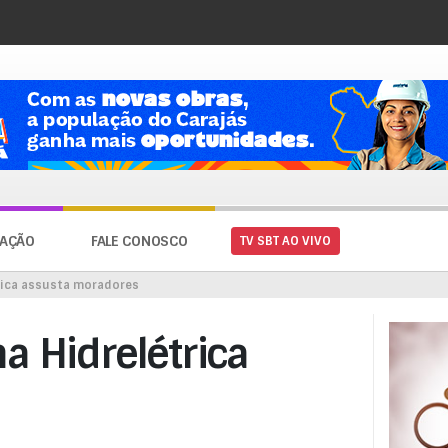
AÇÃO
FALE CONOSCO
TV SBT AO VIVO
trica assusta moradores
a Hidrelétrica