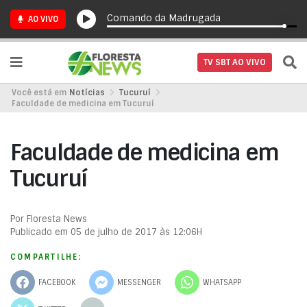
Comando da Madrugada
AO VIVO
TV SBT AO VIVO
Você está em
Notícias
Tucuruí
Faculdade de medicina em Tucuruí
Faculdade de medicina em
Tucuruí
Por Floresta News
Publicado em 05 de julho de 2017 às 12:06H
COMPARTILHE:
FACEBOOK
MESSENGER
WHATSAPP