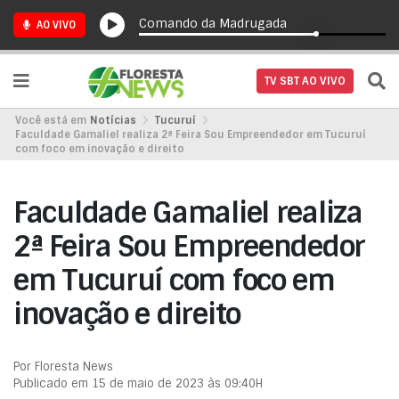
Comando da Madrugada
AO VIVO
TV SBT AO VIVO
Você está em
Notícias
Tucuruí
Faculdade Gamaliel realiza 2ª Feira Sou Empreendedor em Tucuruí
com foco em inovação e direito
Faculdade Gamaliel realiza
2ª Feira Sou Empreendedor
em Tucuruí com foco em
inovação e direito
Por Floresta News
Publicado em 15 de maio de 2023 às 09:40H