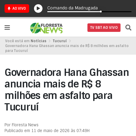
Comando da Madrugada
AO VIVO
TV SBT AO VIVO
Você está em
Notícias
Tucuruí
Governadora Hana Ghassan anuncia mais de R$ 8 milhões em asfalto
para Tucuruí
Governadora Hana Ghassan
anuncia mais de R$ 8
milhões em asfalto para
Tucuruí
Por Floresta News
Publicado em 11 de maio de 2026 às 07:49H