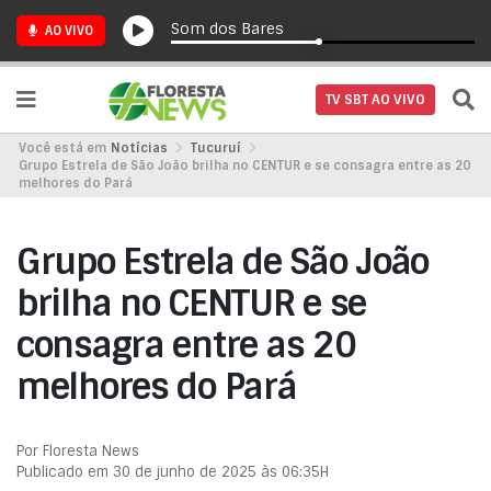
Som dos Bares
AO VIVO
TV SBT AO VIVO
Você está em
Notícias
Tucuruí
Grupo Estrela de São João brilha no CENTUR e se consagra entre as 20
melhores do Pará
Grupo Estrela de São João
brilha no CENTUR e se
consagra entre as 20
melhores do Pará
Por Floresta News
Publicado em 30 de junho de 2025 às 06:35H