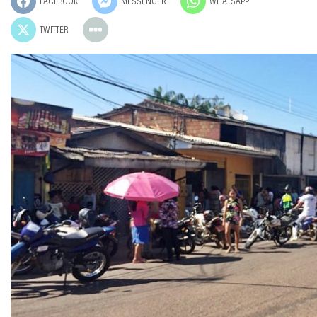
FACEBOOK
MESSENGER
WHATSAPP
TWITTER