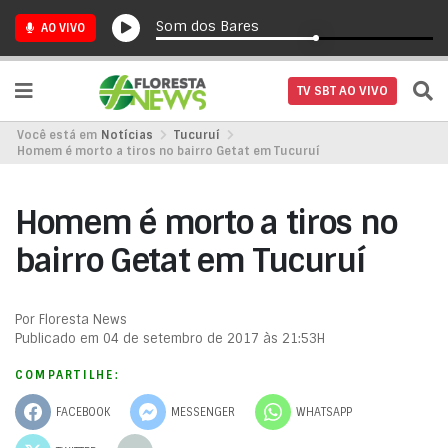
Som dos Bares
AO VIVO
TV SBT AO VIVO
Você está em
Notícias
Tucuruí
Homem é morto a tiros no bairro Getat em Tucuruí
Homem é morto a tiros no
bairro Getat em Tucuruí
Por Floresta News
Publicado em 04 de setembro de 2017 às 21:53H
COMPARTILHE:
FACEBOOK
MESSENGER
WHATSAPP