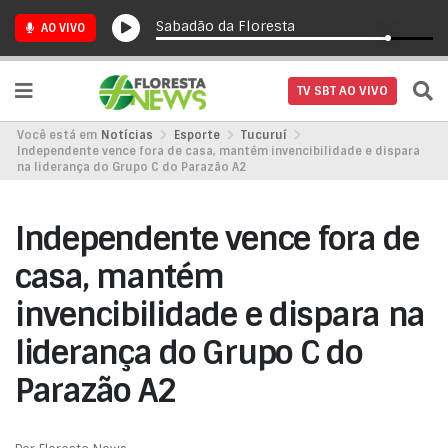
Sabadão da Floresta
AO VIVO
TV SBT AO VIVO
Você está em
Notícias
Esporte
Tucuruí
Independente vence fora de casa, mantém invencibilidade e dispara
na liderança do Grupo C do Parazão A2
Independente vence fora de
casa, mantém
invencibilidade e dispara na
liderança do Grupo C do
Parazão A2