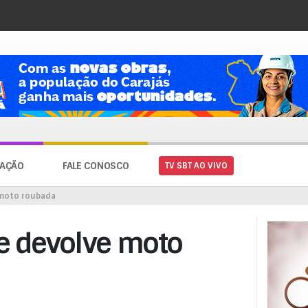
AÇÃO
FALE CONOSCO
TV SBT AO VIVO
e moto roubada
 e devolve moto