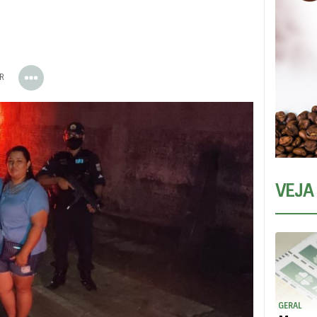
ER
VEJA
GERAL