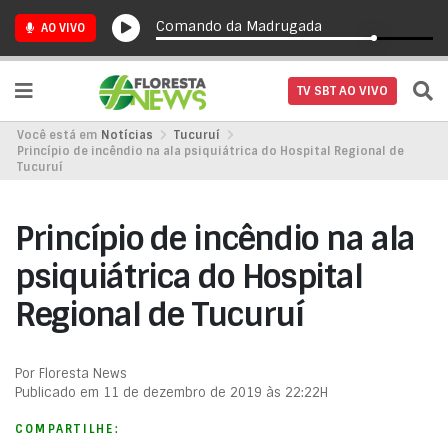
Comando da Madrugada
AO VIVO
TV SBT AO VIVO
Você está em
Notícias
Tucuruí
Princípio de incêndio na ala psiquiátrica do Hospital Regional de
Tucuruí
Princípio de incêndio na ala
psiquiátrica do Hospital
Regional de Tucuruí
Por Floresta News
Publicado em 11 de dezembro de 2019 às 22:22H
COMPARTILHE: