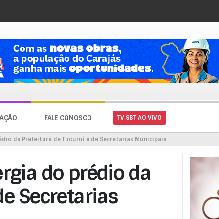
AÇÃO
FALE CONOSCO
TV SBT AO VIVO
édio da Prefeitura de Tucuruí e de Secretarias Municipais
ergia do prédio da
de Secretarias