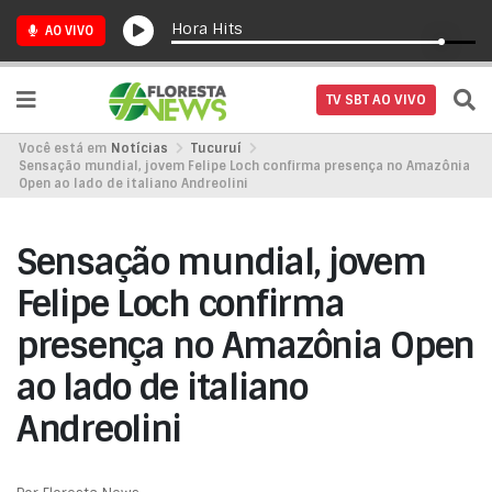
Hora Hits
AO VIVO
TV SBT AO VIVO
Você está em
Notícias
Tucuruí
Sensação mundial, jovem Felipe Loch confirma presença no Amazônia
Open ao lado de italiano Andreolini
Sensação mundial, jovem
Felipe Loch confirma
presença no Amazônia Open
ao lado de italiano
Andreolini