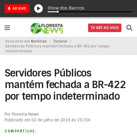
Show dos Bairros
AO VIVO
TV SBT AO VIVO
Você está em
Notícias
Tucuruí
Servidores Públicos mantém fechada a BR-422 por tempo
indeterminado
Servidores Públicos
mantém fechada a BR-422
por tempo indeterminado
Por Floresta News
Publicado em 02 de julho de 2019 às 15:15H
COMPARTILHE: