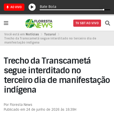
Bate Bola
AO VIVO
TV SBT AO VIVO
Você está em
Notícias
Tucuruí
Trecho da Transcametá segue interditado no terceiro dia de
manifestação indígena
Trecho da Transcametá
segue interditado no
terceiro dia de manifestação
indígena
Por Floresta News
Publicado em 24 de junho de 2026 às 18:39H