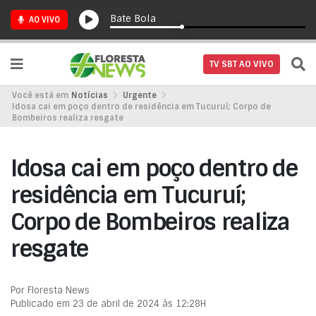
Bate Bola
AO VIVO
TV SBT AO VIVO
Você está em
Notícias
Urgente
Idosa cai em poço dentro de residência em Tucuruí; Corpo de
Bombeiros realiza resgate
Idosa cai em poço dentro de
residência em Tucuruí;
Corpo de Bombeiros realiza
resgate
Por Floresta News
Publicado em 23 de abril de 2024 às 12:28H