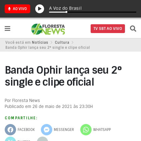
A Voz do Brasil
AO VIVO
TV SBT AO VIVO
Você está em
Notícias
Cultura
Banda Ophir lança seu 2° single e clipe oficial
Banda Ophir lança seu 2°
single e clipe oficial
Por Floresta News
Publicado em 26 de maio de 2021 às 23:30H
COMPARTILHE:
FACEBOOK
MESSENGER
WHATSAPP