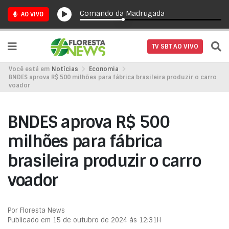
Comando da Madrugada
AO VIVO
TV SBT AO VIVO
Você está em
Notícias
Economia
BNDES aprova R$ 500 milhões para fábrica brasileira produzir o carro
voador
BNDES aprova R$ 500
milhões para fábrica
brasileira produzir o carro
voador
Por Floresta News
Publicado em 15 de outubro de 2024 às 12:31H